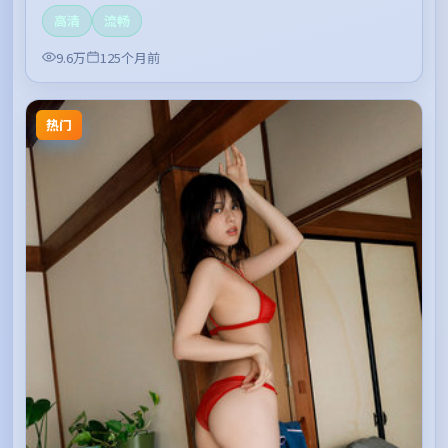
高清
流畅
9.6万
125个月前
热门