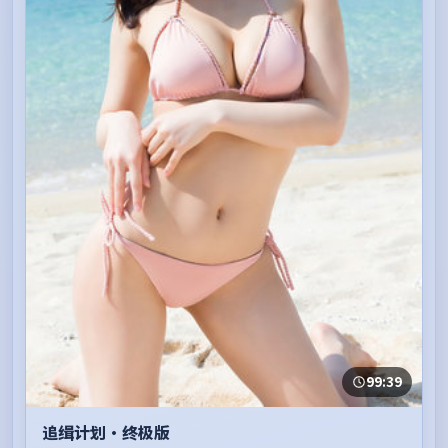
99:39
追缉计划·终极版